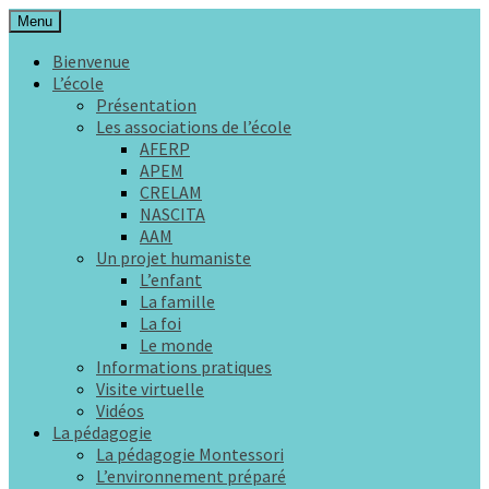
Aller
Menu
au
L'éducation comme une aide à la vie
École Maria Montessori Rennes
Bienvenue
contenu
L’école
principal
Présentation
Les associations de l’école
AFERP
APEM
CRELAM
NASCITA
AAM
Un projet humaniste
L’enfant
La famille
La foi
Le monde
Informations pratiques
Visite virtuelle
Vidéos
La pédagogie
La pédagogie Montessori
L’environnement préparé