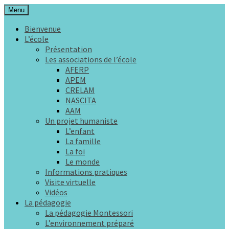
Aller
Menu
au
L'éducation comme une aide à la vie
École Maria Montessori Rennes
Bienvenue
contenu
L’école
principal
Présentation
Les associations de l’école
AFERP
APEM
CRELAM
NASCITA
AAM
Un projet humaniste
L’enfant
La famille
La foi
Le monde
Informations pratiques
Visite virtuelle
Vidéos
La pédagogie
La pédagogie Montessori
L’environnement préparé