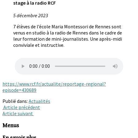
stage à la radio RCF
5 décembre 2023
7 élèves de l’école Maria Montessori de Rennes sont
venus en studio à la radio de Rennes dans le cadre de
leur formation de mini-journalistes. Une après-midi
conviviale et instructive.
https://www.rcf.fr/actualite/reportage-regional?
episode=430689
Publié dans:
Actualités
Navigation
Article précédent
Article suivant
des
articles
Menus
En savoir plus