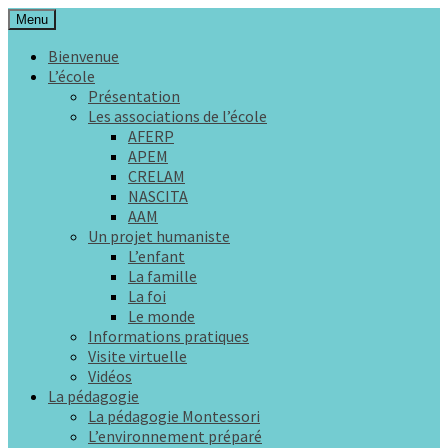
Aller
Menu
au
L'éducation comme une aide à la vie
École Maria Montessori Rennes
Bienvenue
contenu
L’école
principal
Présentation
Les associations de l’école
AFERP
APEM
CRELAM
NASCITA
AAM
Un projet humaniste
L’enfant
La famille
La foi
Le monde
Informations pratiques
Visite virtuelle
Vidéos
La pédagogie
La pédagogie Montessori
L’environnement préparé